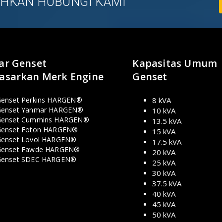
LAHKAN HUBUNGI KAMI
ar Genset
Kapasitas Umum
asarkan Merk Engine
Genset
enset Perkins HARGEN®
8 kVA
enset Yanmar HARGEN®
10 kVA
Genset Cummins HARGEN®
13.5 kVA
enset Foton HARGEN®
15 kVA
enset Lovol HARGEN®
17.5 kVA
enset Fawde HARGEN®
20 kVA
Genset SDEC HARGEN®
25 kVA
30 kVA
37.5 kVA
40 kVA
45 kVA
50 kVA