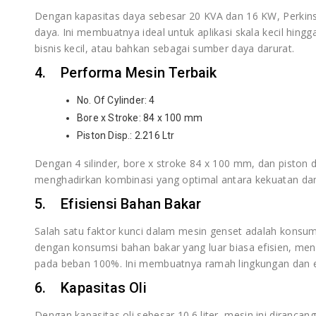
Dengan kapasitas daya sebesar 20 KVA dan 16 KW, Perkin
daya. Ini membuatnya ideal untuk aplikasi skala kecil hi
bisnis kecil, atau bahkan sebagai sumber daya darurat.
4. Performa Mesin Terbaik
No. Of Cylinder: 4
Bore x Stroke: 84 x 100 mm
Piston Disp.: 2.216 Ltr
Dengan 4 silinder, bore x stroke 84 x 100 mm, dan piston d
menghadirkan kombinasi yang optimal antara kekuatan dan 
5. Efisiensi Bahan Bakar
Salah satu faktor kunci dalam mesin genset adalah konsu
dengan konsumsi bahan bakar yang luar biasa efisien, menc
pada beban 100%. Ini membuatnya ramah lingkungan dan 
6. Kapasitas Oli
Dengan kapasitas oli sebesar 10.6 liter, mesin ini diranc