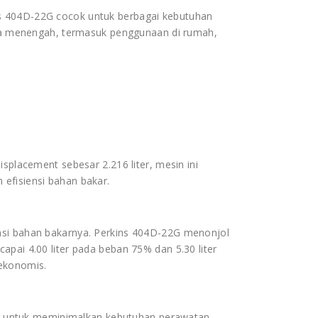
s 404D-22G cocok untuk berbagai kebutuhan
ngga menengah, termasuk penggunaan di rumah,
isplacement sebesar 2.216 liter, mesin ini
efisiensi bahan bakar.
msi bahan bakarnya. Perkins 404D-22G menonjol
apai 4.00 liter pada beban 75% dan 5.30 liter
ekonomis.
ang untuk meminimalkan kebutuhan perawatan.