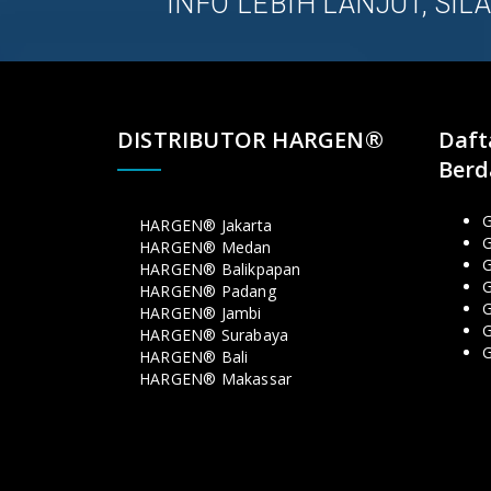
INFO LEBIH LANJUT, SI
DISTRIBUTOR HARGEN®
Daft
Berd
G
HARGEN® Jakarta
G
HARGEN® Medan
HARGEN® Balikpapan
G
HARGEN® Padang
G
HARGEN® Jambi
G
HARGEN® Surabaya
HARGEN® Bali
HARGEN® Makassar