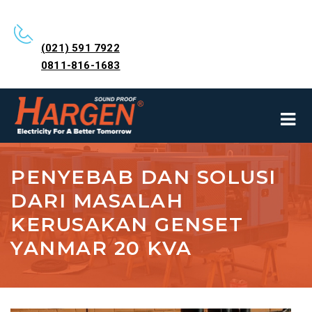
(021) 591 7922
0811-816-1683
PENYEBAB DAN SOLUSI
DARI MASALAH
KERUSAKAN GENSET
YANMAR 20 KVA