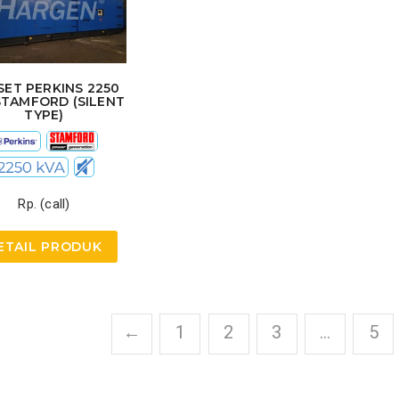
SET PERKINS 2250
STAMFORD (SILENT
TYPE)
Rp. (call)
ETAIL PRODUK
←
1
2
3
…
5