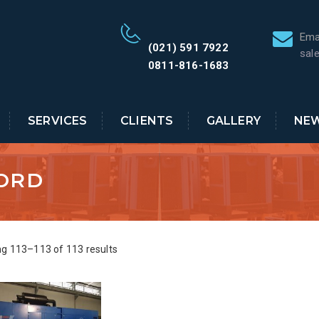
Ema
(021) 591 7922
sal
0811-816-1683
SERVICES
CLIENTS
GALLERY
NE
ORD
g 113–113 of 113 results