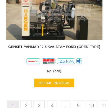
GENSET YANMAR 12.5 KVA STAMFORD (OPEN TYPE)
Rp. (call)
DETAIL PRODUK
1
2
3
4
…
9
10
11