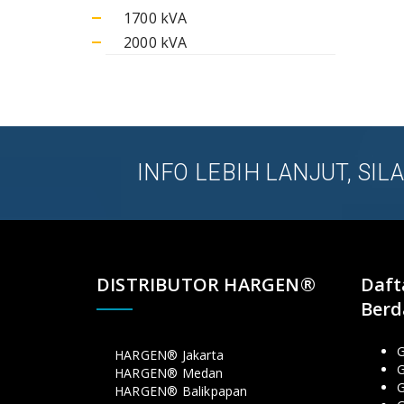
1700 kVA
2000 kVA
INFO LEBIH LANJUT, SI
DISTRIBUTOR HARGEN®
Daft
Berd
G
HARGEN® Jakarta
G
HARGEN® Medan
HARGEN® Balikpapan