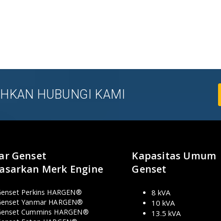
LAHKAN HUBUNGI KAMI
ar Genset
Kapasitas Umum
asarkan Merk Engine
Genset
enset Perkins HARGEN®
8 kVA
enset Yanmar HARGEN®
10 kVA
Genset Cummins HARGEN®
13.5 kVA