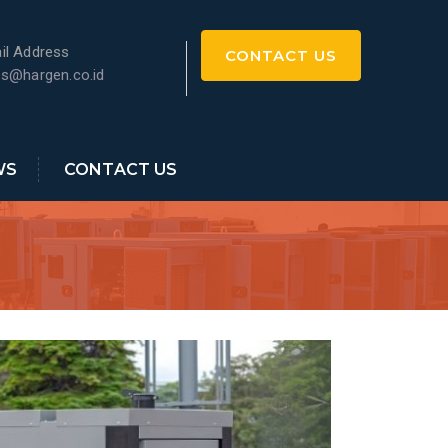
il Address
CONTACT US
es@hargen.co.id
WS
CONTACT US