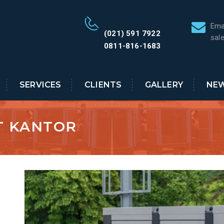
Ema
(021) 591 7922
sal
0811-816-1683
SERVICES
CLIENTS
GALLERY
NE
T KANTOR