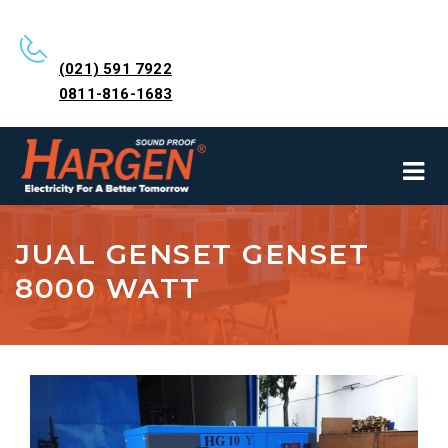
(021) 591 7922
0811-816-1683
JUAL GENSET GENSET
8000 WATT