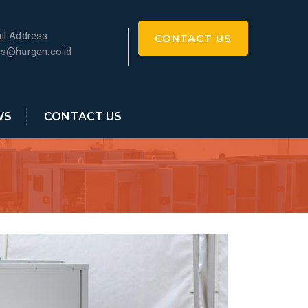
il Address
CONTACT US
es@hargen.co.id
WS
CONTACT US