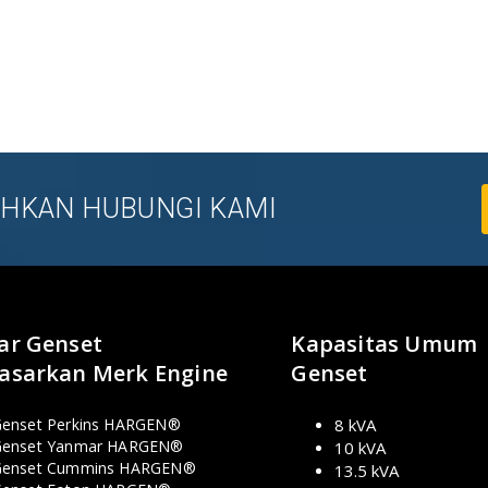
LAHKAN HUBUNGI KAMI
ar Genset
Kapasitas Umum
asarkan Merk Engine
Genset
enset Perkins HARGEN®
8 kVA
enset Yanmar HARGEN®
10 kVA
Genset Cummins HARGEN®
13.5 kVA