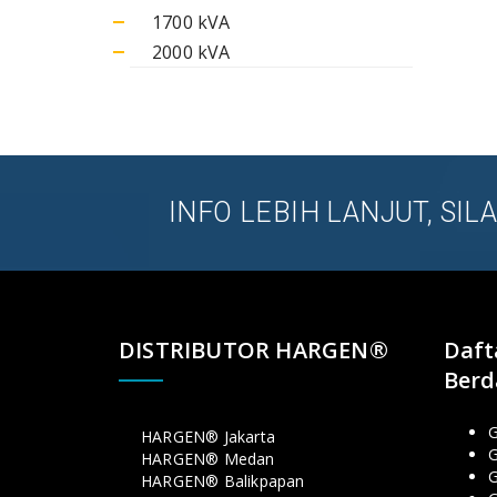
1700 kVA
2000 kVA
INFO LEBIH LANJUT, SI
DISTRIBUTOR HARGEN®
Daft
Berd
G
HARGEN® Jakarta
G
HARGEN® Medan
HARGEN® Balikpapan