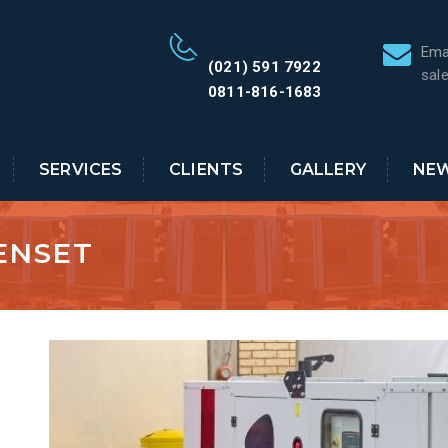
Ema
(021) 591 7922
sal
0811-816-1683
SERVICES
CLIENTS
GALLERY
NE
ENSET