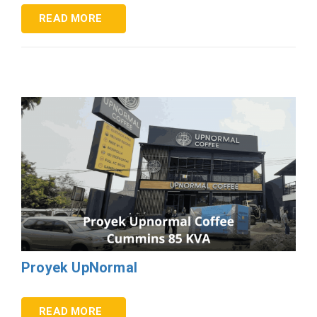
READ MORE
Proyek UpNormal
READ MORE